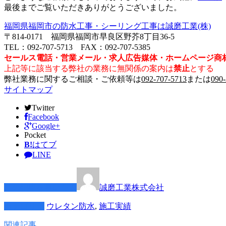
最後までご覧いただきありがとうございました。
福岡県福岡市の防水工事・シーリング工事は誠磨工業(株)
〒814-0171 福岡県福岡市早良区野芥8丁目36-5
TEL：092-707-5713 FAX：092-707-5385
セールス電話・営業メール・求人広告媒体・ホームページ商
上記等に該当する弊社の業務に無関係の案内は
禁止
とする
弊社業務に関するご相談・ご依頼等は
092-707-5713
または
090
サイトマップ
Twitter
Facebook
Google+
Pocket
B!
はてブ
LINE
この記事を書いた人
誠磨工業株式会社
カテゴリー
ウレタン防水
,
施工実績
関連記事