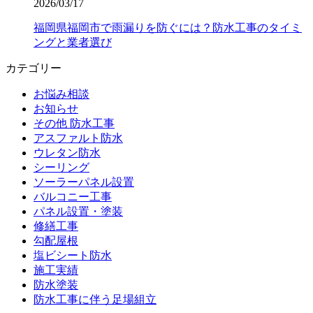
2026/03/17
福岡県福岡市で雨漏りを防ぐには？防水工事のタイミ
ングと業者選び
カテゴリー
お悩み相談
お知らせ
その他 防水工事
アスファルト防水
ウレタン防水
シーリング
ソーラーパネル設置
バルコニー工事
パネル設置・塗装
修繕工事
勾配屋根
塩ビシート防水
施工実績
防水塗装
防水工事に伴う足場組立