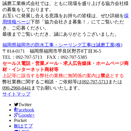
誠磨工業株式会社では、ともに現場を盛り上げる協力会社様
の募集をしております。
お互いに発展し合える意識をお持ちの皆様は、ぜひ詳細を
採
用情報ページ
下部「協力会社さま募集！」にてご覧いただ
き、ご応募ください。
最後までご覧いただき、誠にありがとうございました。
福岡県福岡市の防水工事・シーリング工事は誠磨工業(株)
〒814-0171 福岡県福岡市早良区野芥8丁目36-5
TEL：092-707-5713 FAX：092-707-5385
セールス電話・営業メール・求人広告媒体・ホームページ商
材・インターネット商材等
上記等に該当する弊社の業務に無関係の案内は
禁止
とする
弊社業務に関するご相談・ご依頼等は
092-707-5713
または
090-2960-0441
までお願いいたします。
サイトマップ
Twitter
Facebook
Google+
Pocket
B!
はてブ