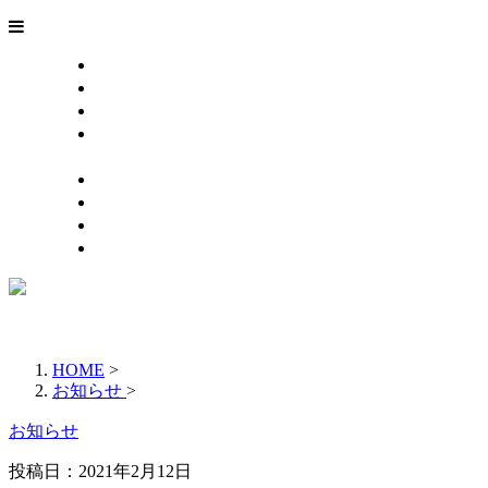
ホーム
業務案内
施工実績
採用情報
協力会社さま募集
会社概要
お問い合わせ
ブログ
サイトマップ
HOME
>
お知らせ
>
お知らせ
投稿日：
2021年2月12日