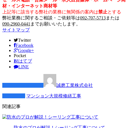
材・インターネット商材等
上記等に該当する弊社の業務に無関係の案内は
禁止
とする
弊社業務に関するご相談・ご依頼等は
092-707-5713
または
090-2960-0441
までお願いいたします。
サイトマップ
Twitter
Facebook
Google+
Pocket
B!
はてブ
LINE
この記事を書いた人
誠磨工業株式会社
カテゴリー
マンション大規模修繕工事
関連記事
防水のプロが解説！シーリング工事について