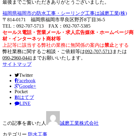
最後までご覧いただきありがとうございました。
福岡県福岡市の防水工事・シーリング工事は誠磨工業(株)
〒814-0171 福岡県福岡市早良区野芥8丁目36-5
TEL：092-707-5713 FAX：092-707-5385
セールス電話・営業メール・求人広告媒体・ホームページ商
材・インターネット商材等
上記等に該当する弊社の業務に無関係の案内は
禁止
とする
弊社業務に関するご相談・ご依頼等は
092-707-5713
または
090-2960-0441
までお願いいたします。
サイトマップ
Twitter
Facebook
Google+
Pocket
B!
はてブ
LINE
この記事を書いた人
誠磨工業株式会社
カテゴリー
防水工事