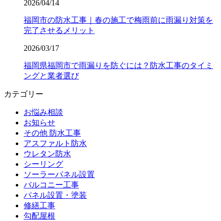
2026/04/14
福岡市の防水工事｜春の施工で梅雨前に雨漏り対策を
完了させるメリット
2026/03/17
福岡県福岡市で雨漏りを防ぐには？防水工事のタイミ
ングと業者選び
カテゴリー
お悩み相談
お知らせ
その他 防水工事
アスファルト防水
ウレタン防水
シーリング
ソーラーパネル設置
バルコニー工事
パネル設置・塗装
修繕工事
勾配屋根