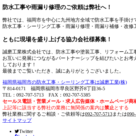
防水工事や雨漏り修理のご依頼は弊社へ！
弊社では、福岡市を中心に九州地方全域で防水工事を手掛け
防水工事・シーリング工事・雨漏り修理・雨漏り補修・改修
ともに現場を盛り上げる協力会社様募集！
誠磨工業株式会社では、防水工事や塗装工事、リフォーム工
お互いに発展につながるパートナーシップを結びたいとお考
しております！
最後までご覧いただき、誠にありがとうございました。
福岡県福岡市の防水工事・シーリング工事は誠磨工業(株)
〒814-0171 福岡県福岡市早良区野芥8丁目36-5
TEL：092-707-5713 FAX：092-707-5385
セールス電話・営業メール・求人広告媒体・ホームページ商
上記等に該当する弊社の業務に無関係の案内は
禁止
とする
弊社業務に関するご相談・ご依頼等は
092-707-5713
または
090
サイトマップ
Twitter