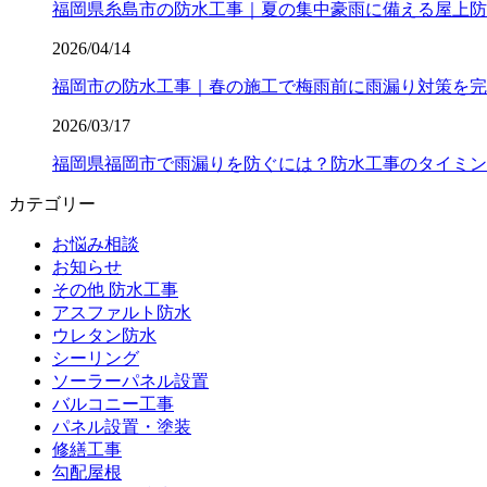
福岡県糸島市の防水工事｜夏の集中豪雨に備える屋上防
2026/04/14
福岡市の防水工事｜春の施工で梅雨前に雨漏り対策を完
2026/03/17
福岡県福岡市で雨漏りを防ぐには？防水工事のタイミン
カテゴリー
お悩み相談
お知らせ
その他 防水工事
アスファルト防水
ウレタン防水
シーリング
ソーラーパネル設置
バルコニー工事
パネル設置・塗装
修繕工事
勾配屋根