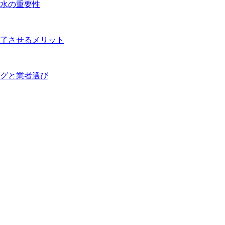
水の重要性
了させるメリット
グと業者選び