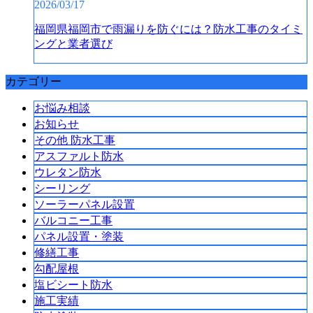
2026/03/17
福岡県福岡市で雨漏りを防ぐには？防水工事のタイミ
ングと業者選び
カテゴリー
お悩み相談
お知らせ
その他 防水工事
アスファルト防水
ウレタン防水
シーリング
ソーラーパネル設置
バルコニー工事
パネル設置・塗装
修繕工事
勾配屋根
塩ビシート防水
施工実績