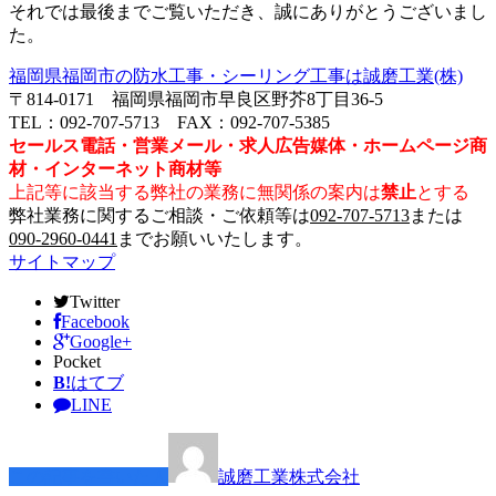
それでは最後までご覧いただき、誠にありがとうございまし
た。
福岡県福岡市の防水工事・シーリング工事は誠磨工業(株)
〒814-0171 福岡県福岡市早良区野芥8丁目36-5
TEL：092-707-5713 FAX：092-707-5385
セールス電話・営業メール・求人広告媒体・ホームページ商
材・インターネット商材等
上記等に該当する弊社の業務に無関係の案内は
禁止
とする
弊社業務に関するご相談・ご依頼等は
092-707-5713
または
090-2960-0441
までお願いいたします。
サイトマップ
Twitter
Facebook
Google+
Pocket
B!
はてブ
LINE
この記事を書いた人
誠磨工業株式会社