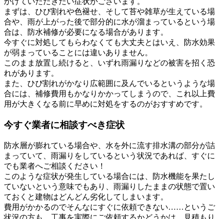
かけていただきたい症状がございます。
まずは、ひび割れや色褪せ、そして苔や雑草が生えている場
合や、雨が上がった後で部分的に水が溜まっているという場
合は、防水補修が必要になる場合があります。
今すぐに対処してもらわなくても大丈夫とはいえ、防水効果
が弱まっていることには違いありません。
このまま放置し続けると、いずれ雨漏りなどの被害を招く恐
れがあります。
また、ひび割れがかなり広範囲に及んでいるというような場
合には、補修費用もかなりかかってしまうので、これ以上費
用が大きくなる前に早めに対処をするのがおすすめです。
今すぐ業者に相談すべき症状
防水層が膨れている場合や、水を外に流す排水溝の部分が詰
まっていて、雨漏りをしているという状況であれば、すぐに
でも業者へご相談ください！
このような症状が発生している場合には、防水機能を果たし
ていないという意味でもあり、雨漏りしたままの状態で置い
ておくと建物はどんどん劣化してしまいます。
費用がかかるのでそんなにすぐに依頼できない……というご
状況の方も、工事を実際にご依頼するかどうかは、見積もり