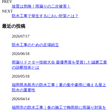
PREV
放置は危険！雨漏りの二次被害！
NEXT
防水工事で発生するにおい対策とは？
最近の投稿
2026/07/17
防水工事のための足場組立
2026/06/18
雨漏りドクター技能大会 最優秀賞を受賞した誠磨工業
の診断技術とは
2026/05/18
福岡県糸島市の防水工事｜夏の集中豪雨に備える屋上
防水の重要性
2026/04/14
福岡市の防水工事｜春の施工で梅雨前に雨漏り対策を