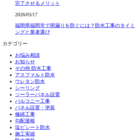
完了させるメリット
2026/03/17
福岡県福岡市で雨漏りを防ぐには？防水工事のタイミ
ングと業者選び
カテゴリー
お悩み相談
お知らせ
その他 防水工事
アスファルト防水
ウレタン防水
シーリング
ソーラーパネル設置
バルコニー工事
パネル設置・塗装
修繕工事
勾配屋根
塩ビシート防水
施工実績